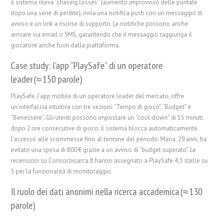
il sistema rileva “chasing losses” (aumento improvviso delle puntate
dopo una serie di perdite), invia una notifica push con un messaggio di
avviso e un link a risorse di supporto. Le notifiche possono anche
arrivare via email o SMS, garantendo che il messaggio raggiunga il
giocatore anche fuori dalla piattaforma.
Case study: l’app “PlaySafe” di un operatore
leader (≈ 150 parole)
PlaySafe, l’app mobile di un operatore leader del mercato, offre
un’interfaccia intuitiva con tre sezioni: “Tempo di gioco”, “Budget” e
“Benessere”. Gli utenti possono impostare un “cool‑down” di 15 minuti
dopo 2 ore consecutive di gioco; il sistema blocca automaticamente
l’accesso alle scommesse fino al termine del periodo. Maria, 29 anni, ha
evitato una spesa di 800 € grazie a un avviso di “budget superato”. Le
recensioni su Consorzioarca.It hanno assegnato a PlaySafe 4,5 stelle su
5 per la funzionalità di monitoraggio.
Il ruolo dei dati anonimi nella ricerca accademica (≈ 130
parole)