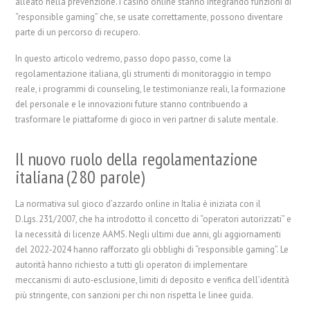
alleato nella prevenzione. I casinò online stanno integrando funzioni di
“responsible gaming” che, se usate correttamente, possono diventare
parte di un percorso di recupero.
In questo articolo vedremo, passo dopo passo, come la
regolamentazione italiana, gli strumenti di monitoraggio in tempo
reale, i programmi di counseling, le testimonianze reali, la formazione
del personale e le innovazioni future stanno contribuendo a
trasformare le piattaforme di gioco in veri partner di salute mentale.
Il nuovo ruolo della regolamentazione
italiana (280 parole)
La normativa sul gioco d’azzardo online in Italia è iniziata con il
D.Lgs. 231/2007, che ha introdotto il concetto di “operatori autorizzati” e
la necessità di licenze AAMS. Negli ultimi due anni, gli aggiornamenti
del 2022‑2024 hanno rafforzato gli obblighi di “responsible gaming”. Le
autorità hanno richiesto a tutti gli operatori di implementare
meccanismi di auto‑esclusione, limiti di deposito e verifica dell’identità
più stringente, con sanzioni per chi non rispetta le linee guida.