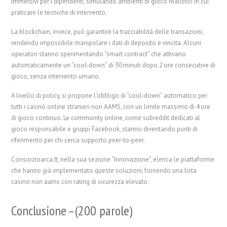
immersivi per i dipendenti, simulando ambienti di gioco realistici in cui
praticare le tecniche di intervento.
La blockchain, invece, può garantire la tracciabilità delle transazioni,
rendendo impossibile manipolare i dati di deposito e vincita. Alcuni
operatori stanno sperimentando “smart contract” che attivano
automaticamente un “cool‑down” di 30 minuti dopo 2 ore consecutive di
gioco, senza intervento umano.
A livello di policy, si propone l’obbligo di “cool‑down” automatico per
tutti i casinò online stranieri non AAMS, con un limite massimo di 4 ore
di gioco continuo. Le community online, come subreddit dedicati al
gioco responsabile e gruppi Facebook, stanno diventando punti di
riferimento per chi cerca supporto peer‑to‑peer.
Consorzioarca.It, nella sua sezione “Innovazione”, elenca le piattaforme
che hanno già implementato queste soluzioni, fornendo una lista
casino non aams con rating di sicurezza elevato.
Conclusione – (200 parole)