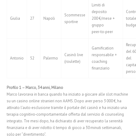
Limiti di
deposito
Contr
Scommesse
Giulia
27
Napoli
200 €/mese +
total
sportive
gruppo
budge
peer‑to‑peer
Recup
Gamification
del 6
Casinò live
responsabile +
Antonio
52
Palermo
del
(roulette)
coaching
capit
finanziario
perso
Profilo 1 – Marco, 34 anni, Milano
Marco lavorava in banca quando ha iniziato a giocare alle slot machine
su un casino online stranieri non AAMS. Dopo aver perso 3 000 €, ha
attivato l’auto‑esclusione tramite il portale del casinò e ha iniziato una
terapia cognitivo‑comportamentale offerta dal servizio di counseling
integrato. Tre mesi dopo, ha dichiarato di aver recuperato la serenità
finanziaria e di aver ridotto il tempo di gioco a 30 minuti settimanali,
solo per “divertimento”.