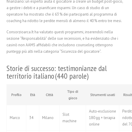
finanziario: un esperto aiuta il giocatore a creare un budget post‑gioco,
a gestire i debiti e a pianificare risparmi. Un caso di studio di un
operatore ha mostrato che il 63 % dei partecipanti al programma di
coaching ha ridotto le perdite mensili di almeno il 40 % entro tre mesi.
Consorzioarca.It ha valutato questi programmi, inserendoli nella
sezione “Responsabilità” delle sue recensioni, e ha evidenziato che i
casinò non AAMS affidabili che includono counseling ottengono
punteggi più alti nella categoria “Sicurezza del giocatore”.
Storie di successo: testimonianze dal
territorio italiano (440 parole)
Tipo di
Profilo
Età
Città
Strumenti usati
Risul
gioco
Auto‑esclusione
Perdi
Slot
Marco
34
Milano
180 gg + terapia
ridott
machine
online
del 7