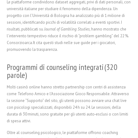
Le piattaforme condividono dataset aggregati, privi di dati personali, con
università italiane per studiare il fenomeno della dipendenza. Un
progetto con l’Università di Bologna ha analizzato più di 1 milione di
sessioni, identificando picchi di volatilità correlati a eventi sportivi. I
risultati, pubblicati su
Journal of Gambling Studies
, hanno mostrato che
l’intervento tempestivo riduce il rischio di “problem gambling” del 22 %.
Consorzioarca.It cita questi studi nelle sue guide per i giocatori,
promuovendo la trasparenza.
Programmi di counseling integrati (320
parole)
Molti casinò online hanno stretto partnership con centri di assistenza
come Telefono Amico e l’Associazione Gioco Responsabile. Attraverso
la sezione “Supporto” del sito, gli utenti possono avviare una chat live
con psicologi specializzati, disponibili 24 h su 24. Le sessioni, della
durata di 30 minuti, sono gratuite per gli utenti auto‑esclusi o con limiti
di spesa attivi.
Oltre al counseling psicologico, le piattaforme offrono coaching