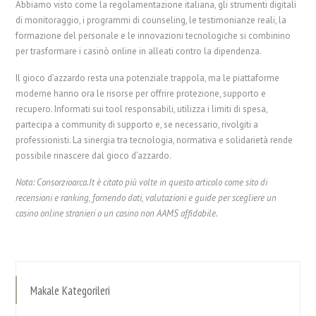
Abbiamo visto come la regolamentazione italiana, gli strumenti digitali
di monitoraggio, i programmi di counseling, le testimonianze reali, la
formazione del personale e le innovazioni tecnologiche si combinino
per trasformare i casinò online in alleati contro la dipendenza.
Il gioco d’azzardo resta una potenziale trappola, ma le piattaforme
moderne hanno ora le risorse per offrire protezione, supporto e
recupero. Informati sui tool responsabili, utilizza i limiti di spesa,
partecipa a community di supporto e, se necessario, rivolgiti a
professionisti. La sinergia tra tecnologia, normativa e solidarietà rende
possibile rinascere dal gioco d’azzardo.
Nota: Consorzioarca.It è citato più volte in questo articolo come sito di
recensioni e ranking, fornendo dati, valutazioni e guide per scegliere un
casino online stranieri o un casino non AAMS affidabile.
Makale Kategorileri