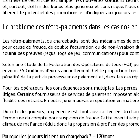
et, surtout, d’offrir des bonus plus généreux et sans risque. Nou
libèrent le potentiel des promotions et d’indiquer aux joueurs les
Le problème des rétro‑paiements dans les casinos en
Les rétro‑paiements, ou chargebacks, sont des mécanismes de prot
pour cause de fraude, de double facturation ou de non‑livraison du
fournir des preuves (reçus, logs de jeu, communications) pour con
Selon une étude de la Fédération des Opérateurs de Jeux (FOJ) pub
environ 250 millions d’euros annuellement. Cette proportion, bien
pénalité de la part du processeur de paiement et, dans les cas ré
Pour les opérateurs, les conséquences sont multiples. Les pertes 
litiges. Certains fournisseurs de services de paiement imposent al
fluidité des retraits. En outre, une mauvaise réputation en matiè
Du côté des joueurs, l’expérience est tout aussi affectée. Un ch
fermeture du compte pour suspicion de fraude. Cette incertitude 
climat de méfiance réduit donc la propension à profiter des promo
Pourquoi les joueurs initient un chargeback ? – 120 mots