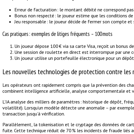
Erreur de facturation : le montant débité ne correspond pas
Bonus non respecté : le joueur estime que les conditions de 
Jeu responsable : le joueur décide de fermer son compte et s
Cas pratiques : exemples de litiges fréquents – 100 mots
Un joueur dépose 100 € via sa carte Visa, reçoit un bonus d
Une session de roulette en direct est interrompue par une c
Un joueur utilise un portefeuille électronique pour un dépô
Les nouvelles technologies de protection contre les
Les opérateurs ont rapidement compris que la prévention des char
combinent intelligence artificielle, analyse comportementale et vér
L’IA analyse des milliers de paramètres : historique de dépôt, fré
volatilité). Lorsqu’un modèle détecte une anomalie – par exemple
transaction jusqu’à vérification.
Parallèlement, la tokenisation et le cryptage des données de cart
fuite. Cette technique réduit de 70 % les incidents de fraude liés