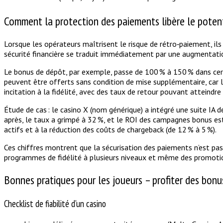
Comment la protection des paiements libère le poten
Lorsque les opérateurs maîtrisent le risque de rétro‑paiement, il
sécurité financière se traduit immédiatement par une augmentati
Le bonus de dépôt, par exemple, passe de 100 % à 150 % dans cert
peuvent être offerts sans condition de mise supplémentaire, car l
incitation à la fidélité, avec des taux de retour pouvant atteind
Étude de cas : le casino X (nom générique) a intégré une suite IA 
après, le taux a grimpé à 32 %, et le ROI des campagnes bonus es
actifs et à la réduction des coûts de chargeback (de 12 % à 5 %).
Ces chiffres montrent que la sécurisation des paiements n’est pas
programmes de fidélité à plusieurs niveaux et même des promotions
Bonnes pratiques pour les joueurs – profiter des bon
Checklist de fiabilité d’un casino