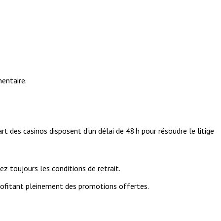
mentaire.
t des casinos disposent d’un délai de 48 h pour résoudre le litige
iez toujours les conditions de retrait.
profitant pleinement des promotions offertes.