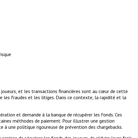
risque
 joueurs, et les transactions financières sont au cœur de cette
es fraudes et les litiges. Dans ce contexte, la rapidité et la
opération et demande à la banque de récupérer les fonds. Ces
taines méthodes de paiement. Pour illustrer une gestion
ce à une politique rigoureuse de prévention des chargebacks.
asinos de sécuriser les fonds des joueurs, de réduire leurs frais