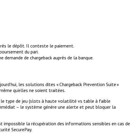
rès le dépôt. Il conteste le paiement.
mboursement du pari.
 une demande de chargeback auprès de la banque.
urd’hui, les solutions dites « Chargeback Prevention Suite »
 même qu’elles ne soient traitées.
e type de jeu (slots à haute volatilité vs table à faible
immédiat – le système génère une alerte et peut bloquer la
t impossible la récupération des informations sensibles en cas de
curité SecurePay.