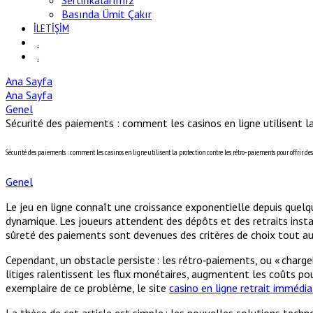
Sertifikalarımız
Basında Ümit Çakır
İLETİŞİM
.
.
Ana Sayfa
Ana Sayfa
Genel
Sécurité des paiements : comment les casinos en ligne utilisent l
Sécurité des paiements : comment les casinos en ligne utilisent la protection contre les rétro‑paiements pour offrir de
Genel
Le jeu en ligne connaît une croissance exponentielle depuis quelqu
dynamique. Les joueurs attendent des dépôts et des retraits instan
sûreté des paiements sont devenues des critères de choix tout au
Cependant, un obstacle persiste : les rétro‑paiements, ou « charge
litiges ralentissent les flux monétaires, augmentent les coûts p
exemplaire de ce problème, le site
casino en ligne retrait immédia
La thèse de cet article est simple : les nouvelles solutions techn