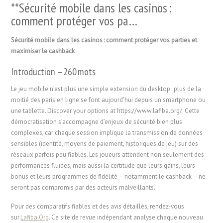
**Sécurité mobile dans les casinos :
comment protéger vos pa…
Sécurité mobile dans les casinos : comment protéger vos parties et
maximiser le cashback
Introduction – 260 mots
Le jeu mobile n’est plus une simple extension du desktop : plus de la
moitié des paris en ligne se font aujourd’hui depuis un smartphone ou
une tablette. Discover your options at https://www.lafiba.org/. Cette
démocratisation s’accompagne d’enjeux de sécurité bien plus
complexes, car chaque session implique la transmission de données
sensibles (identité, moyens de paiement, historiques de jeu) sur des
réseaux parfois peu fiables. Les joueurs attendent non seulement des
performances fluides, mais aussi la certitude que leurs gains, leurs
bonus et leurs programmes de fidélité – notamment le cashback – ne
seront pas compromis par des acteurs malveillants.
Pour des comparatifs fiables et des avis détaillés, rendez‑vous
sur
Lafiba.Org
. Ce site de revue indépendant analyse chaque nouveau