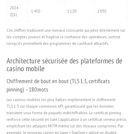
2024
1 450
1 120
2 030
(Q1)
Ces chiffres traduisent une menace croissante qui pèse directement sur
les comptes joueurs et fragilise la confiance des opérateurs, surtout
lorsqu’ils promettent des programmes de cashback attractifs.
Architecture sécurisée des plateformes de
casino mobile
Chiffrement de bout en bout (TLS 1.3, certificats
pinning) – 180 mots
Les casinos mobiles les plus fiables implémentent le chiffrement
TLS 1.3 sur chaque connexion API, garantissant que les données
transitent sous forme de paquets indéchiffrables. Le certificat pinning
renforce cette sécurité en liant l’application à un certificat serveur précis,
empêchant les attaques MITM même sur des réseaux compromis. Par
exemple, le nouveau casino en ligne « StarSpin » utilise un double