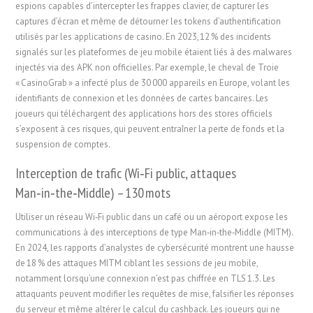
espions capables d’intercepter les frappes clavier, de capturer les
captures d’écran et même de détourner les tokens d’authentification
utilisés par les applications de casino. En 2023, 12 % des incidents
signalés sur les plateformes de jeu mobile étaient liés à des malwares
injectés via des APK non officielles. Par exemple, le cheval de Troie
« CasinoGrab » a infecté plus de 30 000 appareils en Europe, volant les
identifiants de connexion et les données de cartes bancaires. Les
joueurs qui téléchargent des applications hors des stores officiels
s’exposent à ces risques, qui peuvent entraîner la perte de fonds et la
suspension de comptes.
Interception de trafic (Wi‑Fi public, attaques
Man‑in‑the‑Middle) – 130 mots
Utiliser un réseau Wi‑Fi public dans un café ou un aéroport expose les
communications à des interceptions de type Man‑in‑the‑Middle (MITM).
En 2024, les rapports d’analystes de cybersécurité montrent une hausse
de 18 % des attaques MITM ciblant les sessions de jeu mobile,
notamment lorsqu’une connexion n’est pas chiffrée en TLS 1.3. Les
attaquants peuvent modifier les requêtes de mise, falsifier les réponses
du serveur et même altérer le calcul du cashback. Les joueurs qui ne