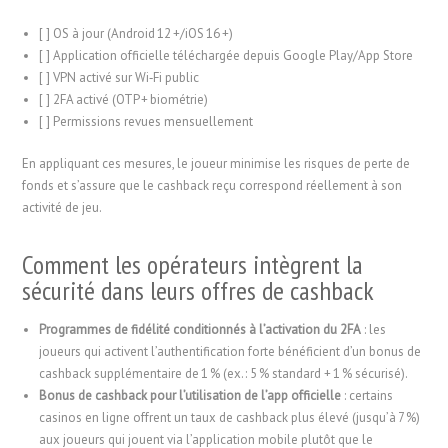
[ ] OS à jour (Android 12 +/iOS 16 +)
[ ] Application officielle téléchargée depuis Google Play/App Store
[ ] VPN activé sur Wi‑Fi public
[ ] 2FA activé (OTP + biométrie)
[ ] Permissions revues mensuellement
En appliquant ces mesures, le joueur minimise les risques de perte de
fonds et s’assure que le cashback reçu correspond réellement à son
activité de jeu.
Comment les opérateurs intègrent la
sécurité dans leurs offres de cashback
Programmes de fidélité conditionnés à l’activation du 2FA
: les
joueurs qui activent l’authentification forte bénéficient d’un bonus de
cashback supplémentaire de 1 % (ex. : 5 % standard + 1 % sécurisé).
Bonus de cashback pour l’utilisation de l’app officielle
: certains
casinos en ligne offrent un taux de cashback plus élevé (jusqu’à 7 %)
aux joueurs qui jouent via l’application mobile plutôt que le