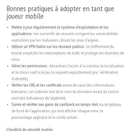
Bonnes pratiques à adopter en tant que
joueur mobile
Mettre à jour régulièrement le système d’exploitation et les
applications
: les correctifs de sécurité corrigent les vulnérabilités
exploitées par les malwares ciblant les jeux d’argent.
Utiliser un VPN fiable sur les réseaux publics
: le chiffrement du
tunnel empêche les interceptions de trafic et protège les données de
mise.
Gérer les permissions
: désactivez l’accès à la caméra, la localisation
et le micro sauf si le jeu le requiert explicitement (ex. : vérification
d’identité).
Vérifier les URL et les certificats
avant de saisir des informations
bancaires : un cadenas vert et le nom du domaine exact du casino
sont des indicateurs de légitimité.
Suivre et vérifier ses gains de cashback en temps réel
via le tableau
de bord de l’application, qui doit afficher chaque mise, le
pourcentage appliqué et le solde actuel.
Checklist de sécurité mobile