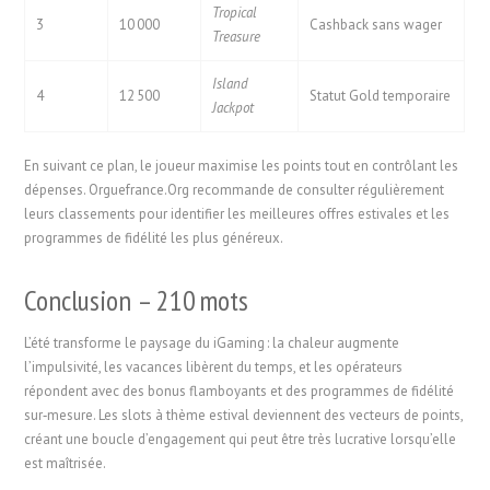
Tropical
3
10 000
Cashback sans wager
Treasure
Island
4
12 500
Statut Gold temporaire
Jackpot
En suivant ce plan, le joueur maximise les points tout en contrôlant les
dépenses. Orguefrance.Org recommande de consulter régulièrement
leurs classements pour identifier les meilleures offres estivales et les
programmes de fidélité les plus généreux.
Conclusion – 210 mots
L’été transforme le paysage du iGaming : la chaleur augmente
l’impulsivité, les vacances libèrent du temps, et les opérateurs
répondent avec des bonus flamboyants et des programmes de fidélité
sur‑mesure. Les slots à thème estival deviennent des vecteurs de points,
créant une boucle d’engagement qui peut être très lucrative lorsqu’elle
est maîtrisée.