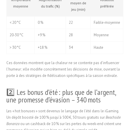
moyen de
moyenne
du trafic (%)
préférée
jeu (min)
< 20 °C
0 %
22
Faible‑moyenne
20‑30 °C
+9 %
28
Moyenne
> 30 °C
+18 %
34
Haute
Ces données montrent que la chaleur ne se contente pas d’influencer
l’humeur ; elle modifie concrètement les décisions de mise, ouvrant la
porte à des stratégies de fidélisation spécifiques à la saison estivale.
2️⃣ Les bonus d’été : plus que de l’argent,
une promesse d’évasion – 340 mots
Les « hot bonuses » sont devenus le langage de l’été dans le iGaming.
Un dépôt boosté de 100 % jusqu’à 500 €, 50 tours gratuits sur
Beachside
Bonanza
ou un cashback de 10 % sur les pertes du week‑end créent une