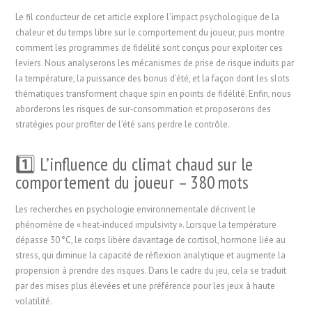
Le fil conducteur de cet article explore l’impact psychologique de la
chaleur et du temps libre sur le comportement du joueur, puis montre
comment les programmes de fidélité sont conçus pour exploiter ces
leviers. Nous analyserons les mécanismes de prise de risque induits par
la température, la puissance des bonus d’été, et la façon dont les slots
thématiques transforment chaque spin en points de fidélité. Enfin, nous
aborderons les risques de sur‑consommation et proposerons des
stratégies pour profiter de l’été sans perdre le contrôle.
1️⃣ L’influence du climat chaud sur le
comportement du joueur – 380 mots
Les recherches en psychologie environnementale décrivent le
phénomène de « heat‑induced impulsivity ». Lorsque la température
dépasse 30 °C, le corps libère davantage de cortisol, hormone liée au
stress, qui diminue la capacité de réflexion analytique et augmente la
propension à prendre des risques. Dans le cadre du jeu, cela se traduit
par des mises plus élevées et une préférence pour les jeux à haute
volatilité.