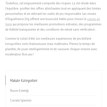
Toutefois, cet engouement comporte des risques. La clé réside dans
l’équilibre : profiter des offres alléchantes tout en appliquant des limites
personnelles et en utilisant les outils de jeu responsable. Les revues
d’Orguefrance.Org offrent une boussole fiable pour choisir le
casino en
ligne
qui propose les meilleures promotions estivales, des programmes
de fidélité transparents et des conditions de retrait sans vérification.
Comme le soleil d’été, les meilleures expériences de jeu brillent
lorsqu’elles sont chaleureuses mais maîtrisées. Prenez le temps de
planifier, de jouer intelligemment et de savourer chaque victoire avec
modération. Bon jeu !
Makale Kategorileri
Burun Estetiği
Cerrahi İşlemler