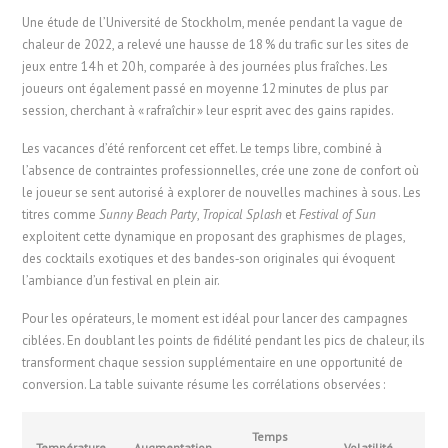
Une étude de l’Université de Stockholm, menée pendant la vague de
chaleur de 2022, a relevé une hausse de 18 % du trafic sur les sites de
jeux entre 14 h et 20 h, comparée à des journées plus fraîches. Les
joueurs ont également passé en moyenne 12 minutes de plus par
session, cherchant à « rafraîchir » leur esprit avec des gains rapides.
Les vacances d’été renforcent cet effet. Le temps libre, combiné à
l’absence de contraintes professionnelles, crée une zone de confort où
le joueur se sent autorisé à explorer de nouvelles machines à sous. Les
titres comme
Sunny Beach Party
,
Tropical Splash
et
Festival of Sun
exploitent cette dynamique en proposant des graphismes de plages,
des cocktails exotiques et des bandes‑son originales qui évoquent
l’ambiance d’un festival en plein air.
Pour les opérateurs, le moment est idéal pour lancer des campagnes
ciblées. En doublant les points de fidélité pendant les pics de chaleur, ils
transforment chaque session supplémentaire en une opportunité de
conversion. La table suivante résume les corrélations observées :
Temps
Température
Augmentation
Volatilité