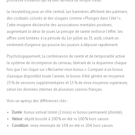
promesse d’évasion qui va bien au‑delà du simple crédit.
Le storytelling joue un rôle central. Les bannières affichent des palmiers,
des cocktails colorés et des slogans comme « Plongez dans l’été ! ».
Cette imagerie déclenche des associations mentales positives,
augmentant le désir de jouer. Le principe de rareté renforce l’effet : les
offres sont limitées à la période du 1er juillet au 31 août, créant un
sentiment d’urgence qui pousse les joueurs à déposer rapidement.
Psychologiquement, la combinaison de rareté et de temporalité active
le système de récompense du cerveau, libérant de la dopamine chaque
fois que l’on clique sur « Réclamer mon bonus ». Comparé à un bonus
classique disponible toute l’année, le bonus d’été génère en moyenne
23 % de sessions supplémentaires et 15 % de mise moyenne supérieure,
selon les données internes de plusieurs casinos français.
Voici un aperçu des différences clés :
Durée
: bonus estival limité (2 mois) vs bonus permanent (illimité).
Valeur
: dépôt boosté à 200 % en été vs 100 % hors saison.
Condition
: mise minimale de 10 € en été vs 20 € hors saison.