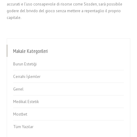
accurati e l’uso consapevole di risorse come Sissden, sarà possibile
godere del brivido del gioco senza mettere a repentaglio il proprio
capitale.
Makale Kategorileri
Burun Estetiği
Cerrahi İşlemler
Genel
Medikal Estetik
Mostbet
Tüm Yazılar