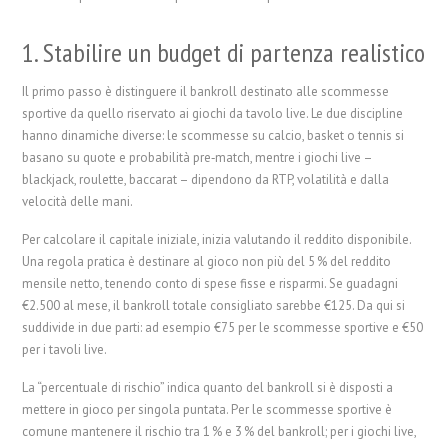
1. Stabilire un budget di partenza realistico
Il primo passo è distinguere il bankroll destinato alle scommesse
sportive da quello riservato ai giochi da tavolo live. Le due discipline
hanno dinamiche diverse: le scommesse su calcio, basket o tennis si
basano su quote e probabilità pre‑match, mentre i giochi live –
blackjack, roulette, baccarat – dipendono da RTP, volatilità e dalla
velocità delle mani.
Per calcolare il capitale iniziale, inizia valutando il reddito disponibile.
Una regola pratica è destinare al gioco non più del 5 % del reddito
mensile netto, tenendo conto di spese fisse e risparmi. Se guadagni
€2.500 al mese, il bankroll totale consigliato sarebbe €125. Da qui si
suddivide in due parti: ad esempio €75 per le scommesse sportive e €50
per i tavoli live.
La “percentuale di rischio” indica quanto del bankroll si è disposti a
mettere in gioco per singola puntata. Per le scommesse sportive è
comune mantenere il rischio tra 1 % e 3 % del bankroll; per i giochi live,