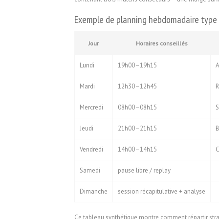
Exemple de planning hebdomadaire type 
Jour
Horaires conseillés
Lundi
19h00–19h15
A
Mardi
12h30–12h45
R
Mercredi
08h00–08h15
S
Jeudi
21h00–21h15
B
Vendredi
14h00–14h15
C
Samedi
pause libre / replay
Dimanche
session récapitulative + analyse
Ce tableau synthétique montre comment répartir stra