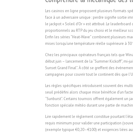
Les casinos en ligne proposent plusieurs formats spé
face à un adversaire unique : perdre signifie sortie i
le jackpot « Soleil d’Or » est attribué. Le leaderboa
proportionnels au RTP du jeu choisi et le meilleur s
Enfin les séries “Heat‑Wave” combinent plusieurs m
mises lorsqu’une température réelle supérieure à 30 °
Chez les principaux opérateurs français tels que Wina
début juin – lancement de la “Summer Kickoff”, mi‑juil
Sunset Grand Final”. À côté se greffent des événem
campagnes pour couvrir tout le continent dès que l’
Les règles spécifiques introduisent souvent des multip
seuil prédéfini alors chaque mise bénéficie d’un fact
“Sunburst”. Certains tournois offrent également un ja
fonction spéciale météo durant une partie de machin
Lire rapidement le règlement constitue pourtant l’étap
requis minimum pour valider une participation (sou
(exemple typique €0,20–€100) et exigences liées aux