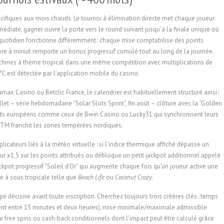
cifiques aux mois chauds. Le tournoi à élimination directe met chaque joueur
mmédiate, gagner ouvre la porte vers le round suivant jusqu’à la finale unique où
rd quotidien fonctionne différemment : chaque mise comptabilise des points
core à minuit remporte un bonus progressif cumulé tout au long de la journée.
achines à thème tropical dans une même compétition avec multiplications de
C est détectée par l’application mobile du casino.
max Casino ou Betclic France, le calendrier est habituellement structuré ainsi :
let – série hebdomadaire “Solar Slots Sprint”, fin août – clôture avec la “Golden
ents européens comme ceux de Bwin Casino ou Lucky31 qui synchronisent leurs
UTM franchit les zones tempérées nordiques.
licateurs liés à la météo virtuelle : si l’indice thermique affiché dépasse un
eur x1,5 sur les points attribués ou débloque un petit jackpot additionnel appelé
ckpot progressif “Soleil d’Or” qui augmente chaque fois qu’un joueur active une
e à sous tropicale telle que
Beach Life
ou
Coconut Crazy
.
e décisive avant toute inscription. Cherchez toujours trois critères clés : temps
vent entre 15 minutes et deux heures), mise minimale/maximale admissible
 free spins ou cash‑back conditionnels dont l’impact peut être calculé grâce