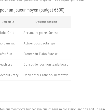
pour un joueur moyen (budget €500)
Jeu ciblé
Objectif session
loha Gold
Accumuler points Sunrise
io Carnival
Activer boost Solar Spin
afari Sun
Profiter du Turbo Sunrise
each Life
Consolider position leaderboard
oconut Crazy
Déclencher Cashback Heat Wave
tégiquement votre budget afin que chaque mini‑session apporte soit un gain