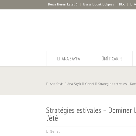
Bursa Burun Estetiği
Bursa Dudak Dolgusu
Blog
ANA SAYFA
ÜMİT ÇAKIR
Ana Sayfa
Ana Sayfa
Genel
Stratégies estivales – Dom
Stratégies estivales – Dominer l
l’été
Genel