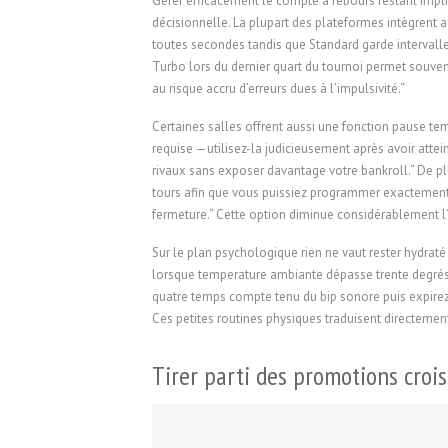
Gérer efficacement le compte à rebours restant impliq
décisionnelle.​ La plupart des plateformes intègrent
toutes secondes tandis que Standard garde intervall
Turbo lors du dernier quart du tournoi permet souv
au risque accru d’erreurs dues à l’impulsivité.“
Certaines salles offrent aussi une fonction pause 
requise —utilisez-la judicieusement après avoir atte
rivaux sans exposer davantage votre bankroll.“ De 
tours afin que vous puissiez programmer exactement 
fermeture.“ Cette option diminue considérablement l
Sur le plan psychologique rien ne vaut rester hydra
lorsque temperature ambiante dépasse trente degrés.
quatre temps compte tenu du bip sonore puis expirez l
Ces petites routines physiques traduisent directement
Tirer parti des promotions croi