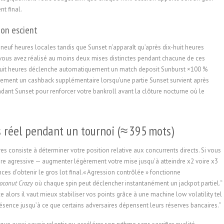
t final.​
bon escient
t neuf heures locales tandis que Sunset n’apparaît qu’après dix-huit heures
i vous avez réalisé au moins deux mises distinctes pendant chacune de ces
huit heures déclenche automatiquement un match deposit Sunburst ×100 %
tement un cashback supplémentaire lorsqu’une partie Sunset survient après
endant Sunset pour renforcer votre bankroll avant la clôture nocturne où le
 réel pendant un tournoi (≈ 395 mots)
s consiste à déterminer votre position relative aux concurrents directs.​ Si vous
ure agressive — augmenter légèrement votre mise jusqu’à atteindre x2 voire x3
es d’obtenir le gros lot final.« Agression contrôlée » fonctionne
oconut Crazy
où chaque spin peut déclencher instantanément un jackpot partiel.“
 alors il vaut mieux stabiliser vos points grâce à une machine low volatility tel
résence jusqu’à ce que certains adversaires dépensent leurs réserves bancaires.“