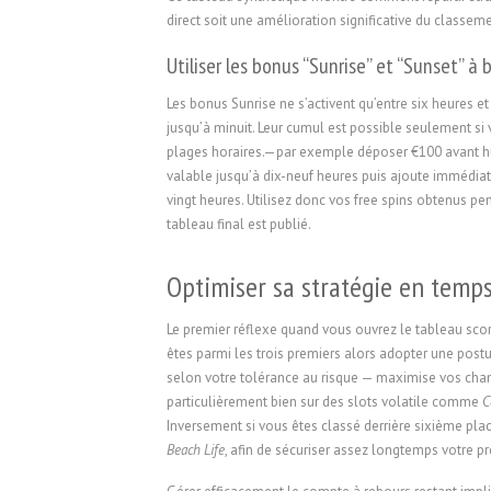
direct soit une amélioration significative du classemen
Utiliser les bonus “Sunrise” et “Sunset” à 
Les bonus Sunrise ne s’activent qu’entre six heures e
jusqu’à minuit.​ Leur cumul est possible seulement s
plages horaires​.—par exemple déposer €100 avant 
valable jusqu’à dix-neuf heures puis ajoute immédia
vingt heures.​ Utilisez donc vos free spins obtenus p
tableau final est publié.
Optimiser sa stratégie en temps
Le premier réflexe quand vous ouvrez le tableau score
êtes parmi les trois premiers alors adopter une post
selon votre tolérance au risque — maximise vos chanc
particulièrement bien sur des slots volatile comme
C
Inversement si vous êtes classé derrière sixième place
Beach Life
, afin de sécuriser assez longtemps votre p