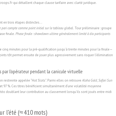
roops.Fr qui détaillent chaque clause tarifaire avec clarté juridique.
t en trois étapes distinctes…
e pari compte comme point initial sur le tableau global.
Tour préliminaire : groupe
ase finale.
Phase finale : showdown ultime généralement limité à dix participants
nq minutes pour la pré‑qualification jusqu’à trente minutes pour la finale—
oints tôt permet ensuite de jouer plus agressivement sans risquer l’élimination
és par l’opérateur pendant la canicule virtuelle
n restreinte appelée “Hot Slots”. Parmi elles on retrouve
Aloha Gold
,
Safari Sun
et 97 %. Ces titres bénéficient simultanément d’une volatilité moyenne
étéo doublant leur contribution au classement lorsqu’ils sont joués entre midi
r l’été (≈ 410 mots)