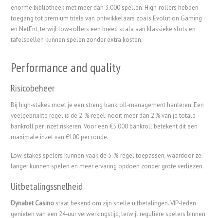
enorme bibliotheek met meer dan 3.000 spellen. High‑rollers hebben
toegang tot premium titels van ontwikkelaars zoals Evolution Gaming
en NetEnt, terwijl low‑rollers een breed scala aan klassieke slots en
tafelspellen kunnen spelen zonder extra kosten.
Performance and quality
Risicobeheer
Bij high‑stakes moet je een streng bankroll‑management hanteren. Een
veelgebruikte regel is de 2‑%‑regel: nooit meer dan 2 % van je totale
bankroll per inzet riskeren. Voor een €5.000 bankroll betekent dit een
maximale inzet van €100 per ronde.
Low‑stakes spelers kunnen vaak de 5‑%‑regel toepassen, waardoor ze
langer kunnen spelen en meer ervaring opdoen zonder grote verliezen.
Uitbetalingssnelheid
Dynabet Casino
staat bekend om zijn snelle uitbetalingen. VIP‑leden
genieten van een 24‑uur verwerkingstijd, terwijl reguliere spelers binnen