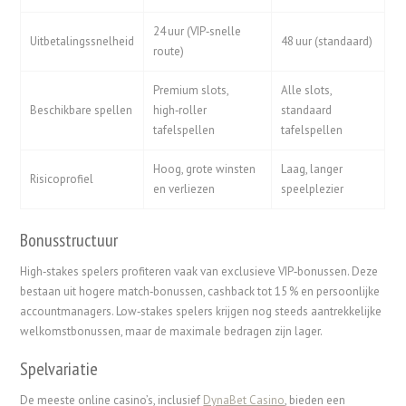
24 uur (VIP‑snelle
Uitbetalingssnelheid
48 uur (standaard)
route)
Premium slots,
Alle slots,
Beschikbare spellen
high‑roller
standaard
tafelspellen
tafelspellen
Hoog, grote winsten
Laag, langer
Risicoprofiel
en verliezen
speelplezier
Bonusstructuur
High‑stakes spelers profiteren vaak van exclusieve VIP‑bonussen. Deze
bestaan uit hogere match‑bonussen, cashback tot 15 % en persoonlijke
accountmanagers. Low‑stakes spelers krijgen nog steeds aantrekkelijke
welkomstbonussen, maar de maximale bedragen zijn lager.
Spelvariatie
De meeste online casino’s, inclusief
DynaBet Casino
, bieden een