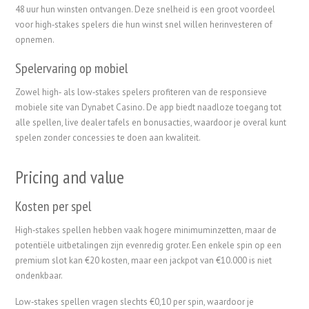
48 uur hun winsten ontvangen. Deze snelheid is een groot voordeel
voor high‑stakes spelers die hun winst snel willen herinvesteren of
opnemen.
Spelervaring op mobiel
Zowel high‑ als low‑stakes spelers profiteren van de responsieve
mobiele site van Dynabet Casino. De app biedt naadloze toegang tot
alle spellen, live dealer tafels en bonusacties, waardoor je overal kunt
spelen zonder concessies te doen aan kwaliteit.
Pricing and value
Kosten per spel
High‑stakes spellen hebben vaak hogere minimuminzetten, maar de
potentiële uitbetalingen zijn evenredig groter. Een enkele spin op een
premium slot kan €20 kosten, maar een jackpot van €10.000 is niet
ondenkbaar.
Low‑stakes spellen vragen slechts €0,10 per spin, waardoor je