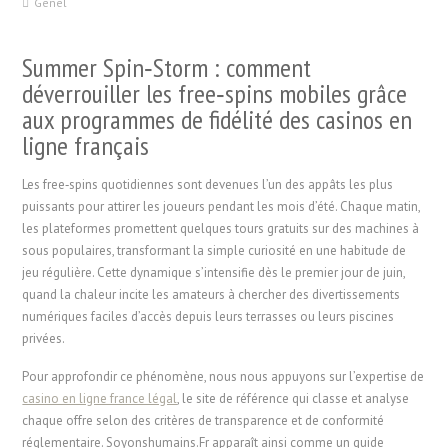
Genel
Summer Spin‑Storm : comment
déverrouiller les free‑spins mobiles grâce
aux programmes de fidélité des casinos en
ligne français
Les free‑spins quotidiennes sont devenues l’un des appâts les plus
puissants pour attirer les joueurs pendant les mois d’été. Chaque matin,
les plateformes promettent quelques tours gratuits sur des machines à
sous populaires, transformant la simple curiosité en une habitude de
jeu régulière. Cette dynamique s’intensifie dès le premier jour de juin,
quand la chaleur incite les amateurs à chercher des divertissements
numériques faciles d’accès depuis leurs terrasses ou leurs piscines
privées.
Pour approfondir ce phénomène, nous nous appuyons sur l’expertise de
casino en ligne france légal
, le site de référence qui classe et analyse
chaque offre selon des critères de transparence et de conformité
réglementaire. Soyonshumains.Fr apparaît ainsi comme un guide