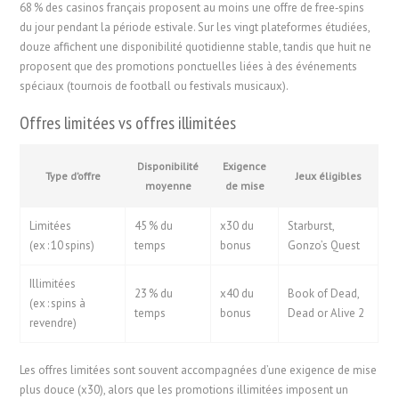
68 % des casinos français proposent au moins une offre de free‑spins
du jour pendant la période estivale. Sur les vingt plateformes étudiées,
douze affichent une disponibilité quotidienne stable, tandis que huit ne
proposent que des promotions ponctuelles liées à des événements
spéciaux (tournois de football ou festivals musicaux).
Offres limitées vs offres illimitées
Disponibilité
Exigence
Type d’offre
Jeux éligibles
moyenne
de mise
Limitées
45 % du
x30 du
Starburst,
(ex : 10 spins)
temps
bonus
Gonzo’s Quest
Illimitées
23 % du
x40 du
Book of Dead,
(ex : spins à
temps
bonus
Dead or Alive 2
revendre)
Les offres limitées sont souvent accompagnées d’une exigence de mise
plus douce (x30), alors que les promotions illimitées imposent un