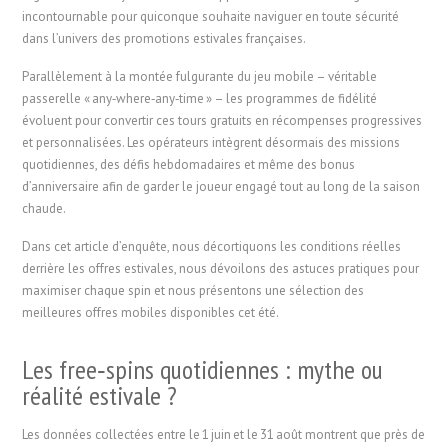
incontournable pour quiconque souhaite naviguer en toute sécurité
dans l’univers des promotions estivales françaises.
Parallèlement à la montée fulgurante du jeu mobile – véritable
passerelle « any‑where‑any‑time » – les programmes de fidélité
évoluent pour convertir ces tours gratuits en récompenses progressives
et personnalisées. Les opérateurs intègrent désormais des missions
quotidiennes, des défis hebdomadaires et même des bonus
d’anniversaire afin de garder le joueur engagé tout au long de la saison
chaude.
Dans cet article d’enquête, nous décortiquons les conditions réelles
derrière les offres estivales, nous dévoilons des astuces pratiques pour
maximiser chaque spin et nous présentons une sélection des
meilleures offres mobiles disponibles cet été.
Les free‑spins quotidiennes : mythe ou
réalité estivale ?
Les données collectées entre le 1 juin et le 31 août montrent que près de