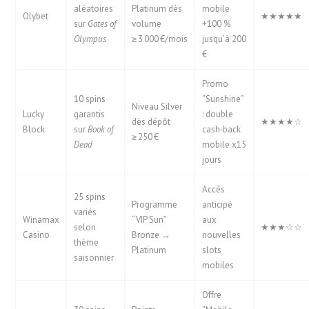
aléatoires
Platinum dès
mobile
Olybet
★★★★★
sur
Gates of
volume
+100 %
Olympus
≥ 3 000 €/mois
jusqu’à 200
€
Promo
10 spins
“Sunshine”
Niveau Silver
Lucky
garantis
: double
dès dépôt
★★★★☆
Block
sur
Book of
cash‑back
≥ 250 €
Dead
mobile x15
jours
Accès
25 spins
Programme
anticipé
variés
Winamax
“VIP Sun”
aux
selon
★★★☆☆
Casino
Bronze →
nouvelles
thème
Platinum
slots
saisonnier
mobiles
Offre