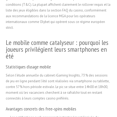
conditions (T&C). La plupart affichent clairement le rollover requis et la
liste des jeux éligibles dans la section FAQ du casino, conformément
aux recommandations de la licence MGA pour les opérateurs
internationaux comme Olybet qui opèrent sous ce régime européen
strict.
Le mobile comme catalyseur : pourquoi les
joueurs privilégient leurs smartphones en
été
Statistiques d’usage mobile
Selon l’étude annuelle du cabinet iGaming Insights, 73 % des sessions
de jeu en ligne pendant l’été sont réalisées via smartphone ou tablette,
contre 57 % hors période estivale. Le pic se situe entre 14h00 et 18h00,
moment où les vacanciers cherchent à se rafraîchir tout en restant
connectés à leurs comptes casino préférés.
Avantages concrets des free‑spins mobiles