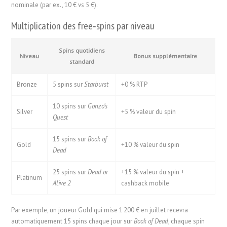
nominale (par ex., 10 € vs 5 €).
Multiplication des free‑spins par niveau
Spins quotidiens
Niveau
Bonus supplémentaire
standard
Bronze
5 spins sur
Starburst
+0 % RTP
10 spins sur
Gonzo’s
Silver
+5 % valeur du spin
Quest
15 spins sur
Book of
Gold
+10 % valeur du spin
Dead
25 spins sur
Dead or
+15 % valeur du spin +
Platinum
Alive 2
cashback mobile
Par exemple, un joueur Gold qui mise 1 200 € en juillet recevra
automatiquement 15 spins chaque jour sur
Book of Dead
, chaque spin