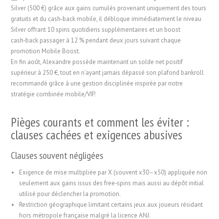
Silver (500 €) grâce aux gains cumulés provenant uniquement des tours
gratuits et du cash‑back mobile, il débloque immédiatement le niveau
Silver offrant 10 spins quotidiens supplémentaires et un boost
cash‑back passager à 12 % pendant deux jours suivant chaque
promotion Mobile Boost.
En fin août, Alexandre possède maintenant un solde net positif
supérieur à 250 €, tout en n’ayant jamais dépassé son plafond bankroll
recommandé grâce à une gestion disciplinée inspirée par notre
stratégie combinée mobile/VIP.
Pièges courants et comment les éviter :
clauses cachées et exigences abusives
Clauses souvent négligées
Exigence de mise multipliée par X (souvent x30–x50) appliquée non
seulement aux gains issus des free‑spins mais aussi au dépôt initial
utilisé pour déclencher la promotion.
Restriction géographique limitant certains jeux aux joueurs résidant
hors métropole française malgré la licence ANJ.