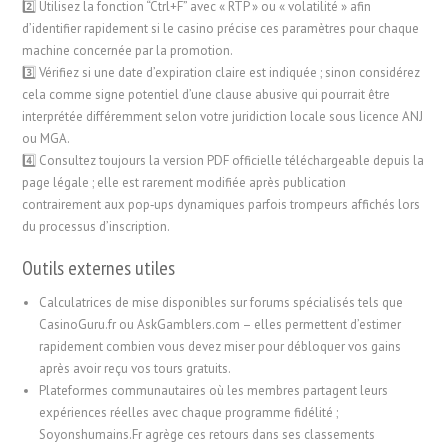
2️⃣ Utilisez la fonction “Ctrl+F” avec « RTP » ou « volatilité » afin
d’identifier rapidement si le casino précise ces paramètres pour chaque
machine concernée par la promotion.
3️⃣ Vérifiez si une date d’expiration claire est indiquée ; sinon considérez
cela comme signe potentiel d’une clause abusive qui pourrait être
interprétée différemment selon votre juridiction locale sous licence ANJ
ou MGA.
4️⃣ Consultez toujours la version PDF officielle téléchargeable depuis la
page légale ; elle est rarement modifiée après publication
contrairement aux pop‑ups dynamiques parfois trompeurs affichés lors
du processus d’inscription.
Outils externes utiles
Calculatrices de mise disponibles sur forums spécialisés tels que
CasinoGuru.fr ou AskGamblers.com – elles permettent d’estimer
rapidement combien vous devez miser pour débloquer vos gains
après avoir reçu vos tours gratuits.
Plateformes communautaires où les membres partagent leurs
expériences réelles avec chaque programme fidélité ;
Soyonshumains.Fr agrège ces retours dans ses classements