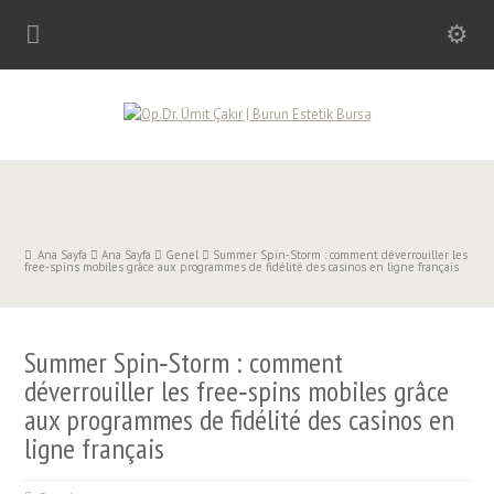
Ana Sayfa
Ana Sayfa
Genel
Summer Spin‑Storm : comment déverrouiller les
free‑spins mobiles grâce aux programmes de fidélité des casinos en ligne français
Summer Spin‑Storm : comment
déverrouiller les free‑spins mobiles grâce
aux programmes de fidélité des casinos en
ligne français