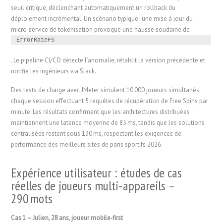
seuil critique, déclenchant automatiquement un rollback du
déploiement incrémental. Un scénario typique : une mise à jour du
micro‑service de tokenisation provoque une hausse soudaine de
ErrorRateFS
. Le pipeline CI/CD détecte l’anomalie, rétablit la version précédente et
notifie les ingénieurs via Slack.
Des tests de charge avec JMeter simulent 10 000 joueurs simultanés,
chaque session effectuant 5 requêtes de récupération de Free Spins par
minute. Les résultats confirment que les architectures distribuées
maintiennent une latence moyenne de 85 ms, tandis que les solutions
centralisées restent sous 130 ms, respectant les exigences de
performance des meilleurs sites de paris sportifs 2026.
Expérience utilisateur : études de cas
réelles de joueurs multi‑appareils –
290 mots
Cas 1 – Julien, 28 ans, joueur mobile‑first