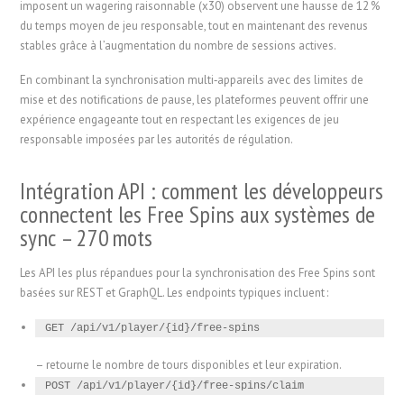
imposent un wagering raisonnable (x30) observent une hausse de 12 %
du temps moyen de jeu responsable, tout en maintenant des revenus
stables grâce à l’augmentation du nombre de sessions actives.
En combinant la synchronisation multi‑appareils avec des limites de
mise et des notifications de pause, les plateformes peuvent offrir une
expérience engageante tout en respectant les exigences de jeu
responsable imposées par les autorités de régulation.
Intégration API : comment les développeurs
connectent les Free Spins aux systèmes de
sync – 270 mots
Les API les plus répandues pour la synchronisation des Free Spins sont
basées sur REST et GraphQL. Les endpoints typiques incluent :
GET /api/v1/player/{id}/free-spins
– retourne le nombre de tours disponibles et leur expiration.
POST /api/v1/player/{id}/free-spins/claim