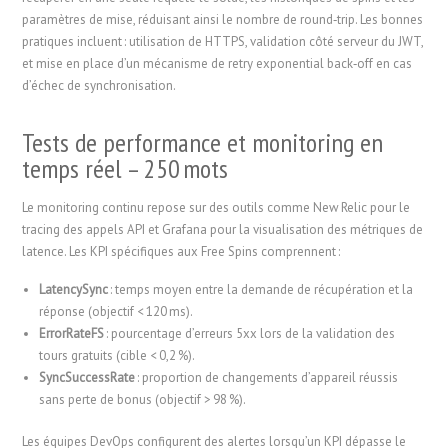
paramètres de mise, réduisant ainsi le nombre de round‑trip. Les bonnes
pratiques incluent : utilisation de HTTPS, validation côté serveur du JWT,
et mise en place d’un mécanisme de retry exponential back‑off en cas
d’échec de synchronisation.
Tests de performance et monitoring en
temps réel – 250 mots
Le monitoring continu repose sur des outils comme New Relic pour le
tracing des appels API et Grafana pour la visualisation des métriques de
latence. Les KPI spécifiques aux Free Spins comprennent :
LatencySync
: temps moyen entre la demande de récupération et la
réponse (objectif < 120 ms).
ErrorRateFS
: pourcentage d’erreurs 5xx lors de la validation des
tours gratuits (cible < 0,2 %).
SyncSuccessRate
: proportion de changements d’appareil réussis
sans perte de bonus (objectif > 98 %).
Les équipes DevOps configurent des alertes lorsqu’un KPI dépasse le