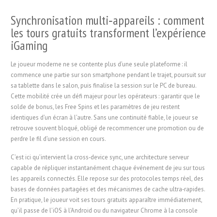
Synchronisation multi‑appareils : comment
les tours gratuits transforment l’expérience
iGaming
Le joueur moderne ne se contente plus d’une seule plateforme : il
commence une partie sur son smartphone pendant le trajet, poursuit sur
sa tablette dans le salon, puis finalise la session sur le PC de bureau.
Cette mobilité crée un défi majeur pour les opérateurs : garantir que le
solde de bonus, les Free Spins et les paramètres de jeu restent
identiques d’un écran à l’autre. Sans une continuité fiable, le joueur se
retrouve souvent bloqué, obligé de recommencer une promotion ou de
perdre le fil d’une session en cours.
C’est ici qu’intervient la cross‑device sync, une architecture serveur
capable de répliquer instantanément chaque événement de jeu sur tous
les appareils connectés. Elle repose sur des protocoles temps réel, des
bases de données partagées et des mécanismes de cache ultra‑rapides.
En pratique, le joueur voit ses tours gratuits apparaître immédiatement,
qu’il passe de l’iOS à l’Android ou du navigateur Chrome à la console