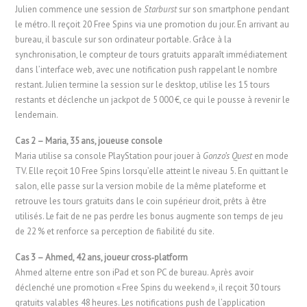
Julien commence une session de
Starburst
sur son smartphone pendant
le métro. Il reçoit 20 Free Spins via une promotion du jour. En arrivant au
bureau, il bascule sur son ordinateur portable. Grâce à la
synchronisation, le compteur de tours gratuits apparaît immédiatement
dans l’interface web, avec une notification push rappelant le nombre
restant. Julien termine la session sur le desktop, utilise les 15 tours
restants et déclenche un jackpot de 5 000 €, ce qui le pousse à revenir le
lendemain.
Cas 2 – Maria, 35 ans, joueuse console
Maria utilise sa console PlayStation pour jouer à
Gonzo’s Quest
en mode
TV. Elle reçoit 10 Free Spins lorsqu’elle atteint le niveau 5. En quittant le
salon, elle passe sur la version mobile de la même plateforme et
retrouve les tours gratuits dans le coin supérieur droit, prêts à être
utilisés. Le fait de ne pas perdre les bonus augmente son temps de jeu
de 22 % et renforce sa perception de fiabilité du site.
Cas 3 – Ahmed, 42 ans, joueur cross‑platform
Ahmed alterne entre son iPad et son PC de bureau. Après avoir
déclenché une promotion « Free Spins du weekend », il reçoit 30 tours
gratuits valables 48 heures. Les notifications push de l’application