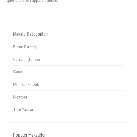
quel que soit l’appareil utilisé.
Makale Kategorileri
Burun Estetiği
Cerrahi İşlemler
Genel
Medikal Estetik
Mostbet
Tüm Yazılar
Popüler Makaleler