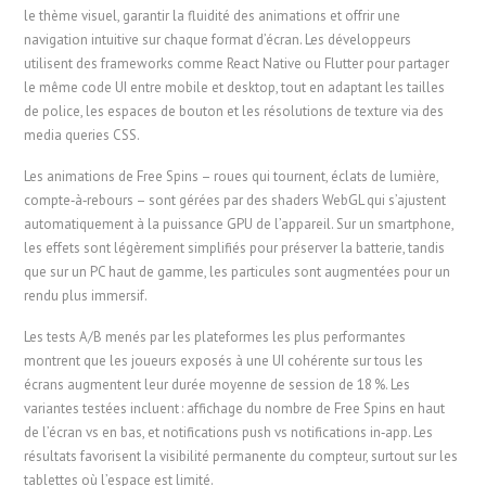
le thème visuel, garantir la fluidité des animations et offrir une
navigation intuitive sur chaque format d’écran. Les développeurs
utilisent des frameworks comme React Native ou Flutter pour partager
le même code UI entre mobile et desktop, tout en adaptant les tailles
de police, les espaces de bouton et les résolutions de texture via des
media queries CSS.
Les animations de Free Spins – roues qui tournent, éclats de lumière,
compte‑à‑rebours – sont gérées par des shaders WebGL qui s’ajustent
automatiquement à la puissance GPU de l’appareil. Sur un smartphone,
les effets sont légèrement simplifiés pour préserver la batterie, tandis
que sur un PC haut de gamme, les particules sont augmentées pour un
rendu plus immersif.
Les tests A/B menés par les plateformes les plus performantes
montrent que les joueurs exposés à une UI cohérente sur tous les
écrans augmentent leur durée moyenne de session de 18 %. Les
variantes testées incluent : affichage du nombre de Free Spins en haut
de l’écran vs en bas, et notifications push vs notifications in‑app. Les
résultats favorisent la visibilité permanente du compteur, surtout sur les
tablettes où l’espace est limité.