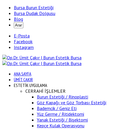
Bursa Burun Estetiği
Bursa Dudak Dolgusu
Blog
E-Posta
Facebook
Instagram
ANA SAYFA
ÜMİT ÇAKIR
ESTETİK UYGULAMA
CERRAHİ İŞLEMLER
Burun Estetiği / Rinoplasti
Göz Kapağı ve Göz Torbası Estetiği
Bademcik / Geniz Eti
Yüz Germe / Ritidektomi
Yanak Estetiği / Bişektomi
Kepçe Kulak Operasyonu