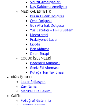
Sinüzit Ameliyatları
Kaş Kaldırma Ameliyatı
MEDİKAL ESTETİK
Bursa Dudak Dolgusu
Çene Dolgusu
Göz Altı Işık Dolgusu
Yüz Estetiği – Hi-Fu Sistem
Mezoterapi
Fraksiyonel Lazer
Lipoliz
Ben Aldırma
Ozon Terapi
ÇOCUK İŞLEMLERİ
Bademcik Alınması
Geniz Eti Alınması
Kulağa Tüp Takılması
DİĞER İŞLEMLER
Lazer Epilasyon
Zayıflama
Medikal Cilt Bakımı
GALERİ
Fotoğraf Galerimiz