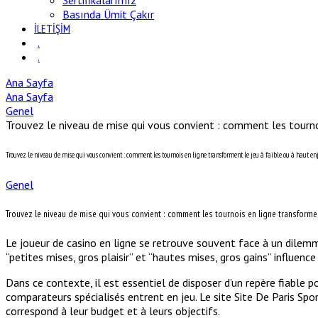
Sertifikalarımız
Basında Ümit Çakır
İLETİŞİM
.
.
Ana Sayfa
Ana Sayfa
Genel
Trouvez le niveau de mise qui vous convient : comment les tournoi
Trouvez le niveau de mise qui vous convient : comment les tournois en ligne transforment le jeu à faible ou à haut en
Genel
Trouvez le niveau de mise qui vous convient : comment les tournois en ligne transforment
Le joueur de casino en ligne se retrouve souvent face à un dilemme
“petites mises, gros plaisir” et “hautes mises, gros gains” influence
Dans ce contexte, il est essentiel de disposer d’un repère fiable p
comparateurs spécialisés entrent en jeu. Le site Site De Paris Sp
correspond à leur budget et à leurs objectifs.