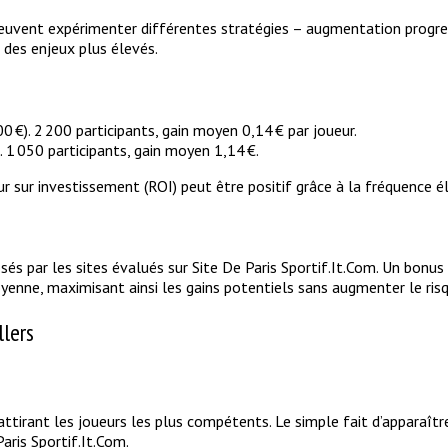
 peuvent expérimenter différentes stratégies – augmentation progre
 des enjeux plus élevés.
00 €). 2 200 participants, gain moyen 0,14 € par joueur.
). 1 050 participants, gain moyen 1,14 €.
sur investissement (ROI) peut être positif grâce à la fréquence é
s par les sites évalués sur Site De Paris Sportif.It.Com. Un bonus
yenne, maximisant ainsi les gains potentiels sans augmenter le risq
llers
 attirant les joueurs les plus compétents. Le simple fait d’apparaî
aris Sportif.It.Com.