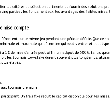
fier les critères de sélection pertinents et fournir des solutions p
en cinq parties : les fondamentaux, les avantages des faibles mises,
de mise compte
s’affrontent sur le même jeu pendant une période définie. Que ce so
 minimale et maximale qui détermine qui peut y entrer et quel type 
 à 1 € de mise d’entrée peut offrir un jackpot de 500 €, tandis qu’u
urnoi : les tournois low‑stake durent souvent plus longtemps, attira
 plus élevés.
r.
é aux tournois premium.
participant. Un frais fixe réduit le capital disponible pour les mise