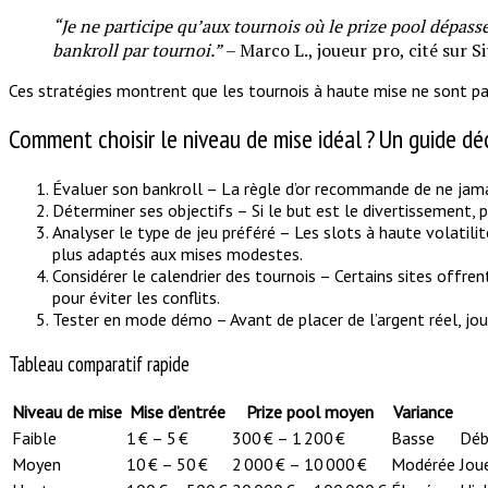
“Je ne participe qu’aux tournois où le prize pool dépasse
bankroll par tournoi.”
– Marco L., joueur pro, cité sur S
Ces stratégies montrent que les tournois à haute mise ne sont pas 
Comment choisir le niveau de mise idéal ? Un guide dé
Évaluer son bankroll – La règle d’or recommande de ne jama
Déterminer ses objectifs – Si le but est le divertissement, p
Analyser le type de jeu préféré – Les slots à haute volatilit
plus adaptés aux mises modestes.
Considérer le calendrier des tournois – Certains sites offre
pour éviter les conflits.
Tester en mode démo – Avant de placer de l’argent réel, jo
Tableau comparatif rapide
Niveau de mise
Mise d’entrée
Prize pool moyen
Variance
Faible
1 € – 5 €
300 € – 1 200 €
Basse
Déb
Moyen
10 € – 50 €
2 000 € – 10 000 €
Modérée
Jou