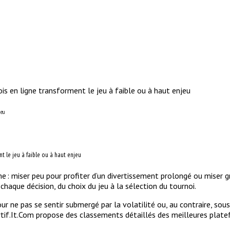
s en ligne transforment le jeu à faible ou à haut enjeu
jeu
 le jeu à faible ou à haut enjeu
 : miser peu pour profiter d’un divertissement prolongé ou miser gr
 chaque décision, du choix du jeu à la sélection du tournoi.
our ne pas se sentir submergé par la volatilité ou, au contraire, so
ortif.It.Com propose des classements détaillés des meilleures plate