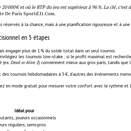
 20 000 € et où le RTP du jeu est supérieur à 96 %. La clé, c’est
ite De Paris Sportif.It.Com.
réservés à la chance, mais à une planification rigoureuse et à une 
cisionnel en 5 étapes
is engager plus de 1 % du solde total dans un seul tournoi.
rivilégiez les tournois low‑stake ; si le profit maximal est recherch
é (ex.
Dead or Alive 2
) conviennent mieux aux gros paris, tandis que l
nt des tournois hebdomadaires à 5 €, d’autres des événements mensue
uez en mode gratuit pour mesurer votre confort avec le rythme et l
Idéal pour
utants, joueurs occasionnels
eurs réguliers, semi‑pros