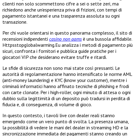
clienti non solo scommettono cifre a sei o sette zeri, ma
richiedono anche un’esperienza priva di frizioni, con tempi di
pagamento istantanei e una trasparenza assoluta su ogni
transazione.
Per chi vuole orientarsi in questo panorama complesso, il sito di
recensioni indipendenti
casino non aams
è una bussola affidabile.
Httpsstopglobalwarming.Eu analizza i metodi di pagamento più
sicuri, confronta i fornitori e pubblica guide pratiche per i
giocatori VIP che desiderano evitare truffe e ritardi.
Le sfide di sicurezza non sono mai state così pressanti. Le
autorità di regolamentazione hanno intensificato le norme AML
(anti‑money laundering) e KYC (know your customer), mentre i
criminali informatici hanno affinato tecniche di phishing e frodi
con carte clonate. Per i high‑roller, ogni minuto di attesa o ogni
dubbio sulla legittimità di un deposito può tradursi in perdita di
fiducia e, di conseguenza, di volume di gioco.
In questo contesto, i tavoli live con dealer reali stanno
emergendo come un vero punto di svolta. La presenza umana,
la possibilità di vedere le mani del dealer in streaming HD e la
sincronizzazione immediata dei pagamenti stanno creando un