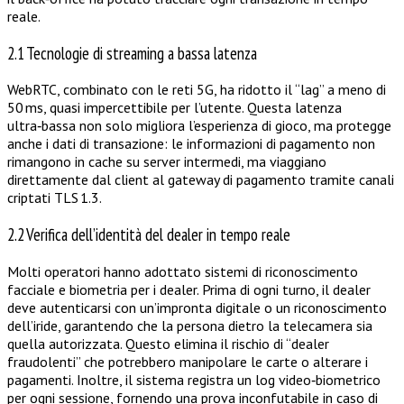
reale.
2.1 Tecnologie di streaming a bassa latenza
WebRTC, combinato con le reti 5G, ha ridotto il “lag” a meno di
50 ms, quasi impercettibile per l’utente. Questa latenza
ultra‑bassa non solo migliora l’esperienza di gioco, ma protegge
anche i dati di transazione: le informazioni di pagamento non
rimangono in cache su server intermedi, ma viaggiano
direttamente dal client al gateway di pagamento tramite canali
criptati TLS 1.3.
2.2 Verifica dell’identità del dealer in tempo reale
Molti operatori hanno adottato sistemi di riconoscimento
facciale e biometria per i dealer. Prima di ogni turno, il dealer
deve autenticarsi con un’impronta digitale o un riconoscimento
dell’iride, garantendo che la persona dietro la telecamera sia
quella autorizzata. Questo elimina il rischio di “dealer
fraudolenti” che potrebbero manipolare le carte o alterare i
pagamenti. Inoltre, il sistema registra un log video‑biometrico
per ogni sessione, fornendo una prova inconfutabile in caso di