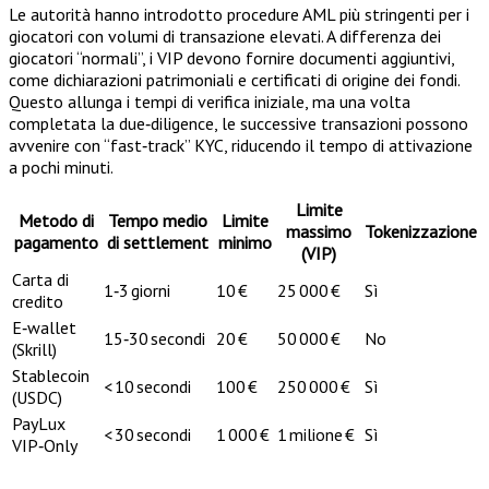
Le autorità hanno introdotto procedure AML più stringenti per i
giocatori con volumi di transazione elevati. A differenza dei
giocatori “normali”, i VIP devono fornire documenti aggiuntivi,
come dichiarazioni patrimoniali e certificati di origine dei fondi.
Questo allunga i tempi di verifica iniziale, ma una volta
completata la due‑diligence, le successive transazioni possono
avvenire con “fast‑track” KYC, riducendo il tempo di attivazione
a pochi minuti.
Limite
Metodo di
Tempo medio
Limite
massimo
Tokenizzazione
pagamento
di settlement
minimo
(VIP)
Carta di
1‑3 giorni
10 €
25 000 €
Sì
credito
E‑wallet
15‑30 secondi
20 €
50 000 €
No
(Skrill)
Stablecoin
< 10 secondi
100 €
250 000 €
Sì
(USDC)
PayLux
< 30 secondi
1 000 €
1 milione €
Sì
VIP‑Only