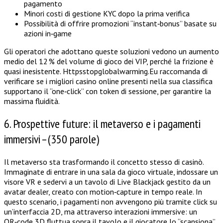
pagamento
Minori costi di gestione KYC dopo la prima verifica
Possibilità di offrire promozioni “instant‑bonus” basate su
azioni in‑game
Gli operatori che adottano queste soluzioni vedono un aumento
medio del 12 % del volume di gioco dei VIP, perché la frizione è
quasi inesistente. Httpsstopglobalwarming.Eu raccomanda di
verificare se i migliori casino online presenti nella sua classifica
supportano il “one‑click” con token di sessione, per garantire la
massima fluidità.
6. Prospettive future: il metaverso e i pagamenti
immersivi – (350 parole)
Il metaverso sta trasformando il concetto stesso di casinò.
Immaginate di entrare in una sala da gioco virtuale, indossare un
visore VR e sedervi a un tavolo di Live Blackjack gestito da un
avatar dealer, creato con motion‑capture in tempo reale. In
questo scenario, i pagamenti non avvengono più tramite click su
un’interfaccia 2D, ma attraverso interazioni immersive: un
QR‑code 3D fluttua sopra il tavolo e il giocatore lo “scansiona”