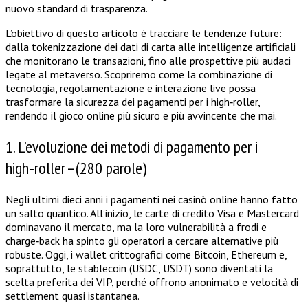
nuovo standard di trasparenza.
L’obiettivo di questo articolo è tracciare le tendenze future:
dalla tokenizzazione dei dati di carta alle intelligenze artificiali
che monitorano le transazioni, fino alle prospettive più audaci
legate al metaverso. Scopriremo come la combinazione di
tecnologia, regolamentazione e interazione live possa
trasformare la sicurezza dei pagamenti per i high‑roller,
rendendo il gioco online più sicuro e più avvincente che mai.
1. L’evoluzione dei metodi di pagamento per i
high‑roller – (280 parole)
Negli ultimi dieci anni i pagamenti nei casinò online hanno fatto
un salto quantico. All’inizio, le carte di credito Visa e Mastercard
dominavano il mercato, ma la loro vulnerabilità a frodi e
charge‑back ha spinto gli operatori a cercare alternative più
robuste. Oggi, i wallet crittografici come Bitcoin, Ethereum e,
soprattutto, le stablecoin (USDC, USDT) sono diventati la
scelta preferita dei VIP, perché offrono anonimato e velocità di
settlement quasi istantanea.