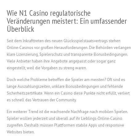
Wie N1 Casino regulatorische
Veränderungen meistert: Ein umfassender
Überblick
Seit dem Inkrafttreten des neuen Glücksspielstaatsvertrags stehen
Online‑Casinos vor großen Herausforderungen. Die Behörden verlangen
klare Lizenzierung, Spielerschutz und transparente Bonusbedingungen.
Viele Anbieter haben ihre Angebote angepasst oder sogar ganz
eingestellt, weil die Vorgaben zu streng waren.
Doch welche Probleme betreffen die Spieler am meisten? Oft sind es
lange Auszahlungszeiten, unklare Bonusbedingungen und fehlende
Sicherheitszertifikate. Wenn ein Casino diese Punkte nicht erfüllt, verliert
es schnell das Vertrauen der Community.
Ein weiterer Trend ist die wachsende Nachfrage nach mobilen Spielen.
Spieler wollen jederzeit und überall auf ihr Lieblings‑Online‑Casino
zugreifen. Deshalb müssen Plattformen stabile Apps und responsive
Websites bieten.