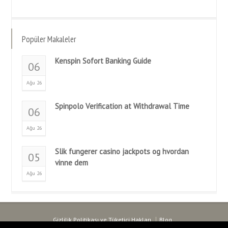
Popüler Makaleler
Kenspin Sofort Banking Guide
06
Ağu 26
Spinpolo Verification at Withdrawal Time
06
Ağu 26
Slik fungerer casino jackpots og hvordan
05
vinne dem
Ağu 26
Gizlilik Politikası ve Tüketici Hakları
Blog