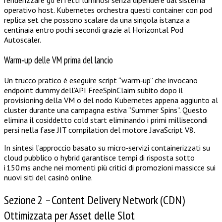
renderizzare gli effetti luminosi senza dipendere dal sistema
operativo host. Kubernetes orchestra questi container con pod
replica set che possono scalare da una singola istanza a
centinaia entro pochi secondi grazie al Horizontal Pod
Autoscaler.
Warm‑up delle VM prima del lancio
Un trucco pratico è eseguire script “warm‑up” che invocano
endpoint dummy dell’API FreeSpinClaim subito dopo il
provisioning della VM o del nodo Kubernetes appena aggiunto al
cluster durante una campagna estiva “Summer Spins”. Questo
elimina il cosiddetto cold start eliminando i primi millisecondi
persi nella fase JIT compilation del motore JavaScript V8.
In sintesi l’approccio basato su micro‑servizi containerizzati su
cloud pubblico o hybrid garantisce tempi di risposta sotto
i 150 ms anche nei momenti più critici di promozioni massicce sui
nuovi siti de​l casinò online.
Sezione 2 – Content Delivery Network (CDN)
Ottimizzata per Asset delle Slot