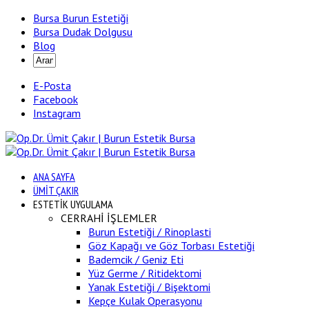
Bursa Burun Estetiği
Bursa Dudak Dolgusu
Blog
E-Posta
Facebook
Instagram
ANA SAYFA
ÜMİT ÇAKIR
ESTETİK UYGULAMA
CERRAHİ İŞLEMLER
Burun Estetiği / Rinoplasti
Göz Kapağı ve Göz Torbası Estetiği
Bademcik / Geniz Eti
Yüz Germe / Ritidektomi
Yanak Estetiği / Bişektomi
Kepçe Kulak Operasyonu