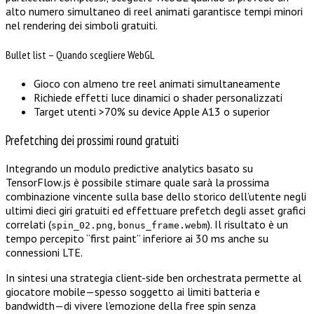
alto numero simultaneo di reel animati garantisce tempi minori
nel rendering dei simboli gratuiti.
Bullet list – Quando scegliere WebGL
Gioco con almeno tre reel animati simultaneamente
Richiede effetti luce dinamici o shader personalizzati
Target utenti >70% su device Apple A13 o superior
Prefetching dei prossimi round gratuiti
Integrando un modulo predictive analytics basato su
TensorFlow.js è possibile stimare quale sarà la prossima
combinazione vincente sulla base dello storico dell’utente negli
ultimi dieci giri gratuiti ed effettuare prefetch degli asset grafici
correlati (
,
). Il risultato è un
spin_02.png
bonus_frame.webm
tempo percepito “first paint” inferiore ai 30 ms anche su
connessioni LTE.
In sintesi una strategia client-side ben orchestrata permette al
giocatore mobile—spesso soggetto ai limiti batteria e
bandwidth—di vivere l’emozione della free spin senza