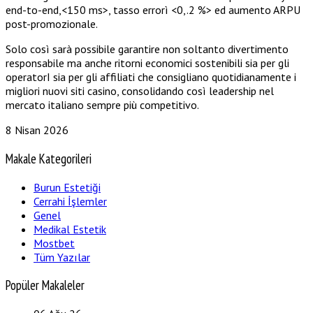
end-to-end,<150 ms>, tasso errorì <0,.2 %> ed aumento ARPU
post-promozionale.
Solo così sarà possibile garantire non soltanto divertimento
responsabile ma anche ritorni economici sostenibili sia per gli
operator​I sia per gli affiliati che consigliano quotidianamente i
migliori nuovi siti casino, consolidando così leadership nel
mercato italiano sempre più competitivo.
8 Nisan 2026
Makale Kategorileri
Burun Estetiği
Cerrahi İşlemler
Genel
Medikal Estetik
Mostbet
Tüm Yazılar
Popüler Makaleler