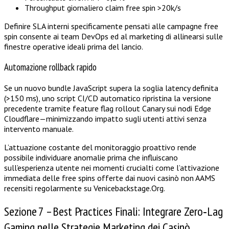
Throughput giornaliero claim free spin >20k/s
Definire SLA interni specificamente pensati alle campagne free
spin consente ai team DevOps ed al marketing di allinearsi sulle
finestre operative ideali prima del lancio.
Automazione rollback rapido
Se un nuovo bundle JavaScript supera la soglia latency definita
(>150 ms), uno script CI/CD automatico ripristina la versione
precedente tramite feature flag rollout Canary sui nodi Edge
Cloudflare—minimizzando impatto sugli utenti attivi senza
intervento manuale.
L’attuazione costante del monitoraggio proattivo rende
possibile individuare anomalie prima che influiscano
sull’esperienza utente nei momenti crucial­ti come l’attivazione
immediata delle free spins offerte dai nuovi casinò non AAMS
recensiti regolarmente su Venicebackstage.Org.
Sezione 7 – Best Practices Finali: Integrare Zero‑Lag
Gaming nelle Strategie Marketing dei Casinò