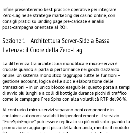
Infine presenteremo best practice operative per integrare
Zero‑Lag nelle strategie marketing dei casinò online, con
consigli pratici su landing page pre‑caricate e analisi
post‑campagna orientate al ROI.
Sezione 1 – Architettura Server‑Side a Bassa
Latenza: il Cuore della Zero‑Lag
La differenza tra architettura monolitica e micro‑servizi è
cruciale quando si parla di performance nei giochi d’azzardo
online. Un sistema monolitico raggruppa tutte le funzioni –
gestione account, logica delle slot e elaborazione delle
transazioni – in un unico blocco eseguibile; questo porta a tempi
di avvio più lunghi e a colli di bottiglia durante picchi di traffico
come le campagne Free Spins con alta volatilità RTP del 96 %.
Al contrario i micro‑servizi separano ogni componente in
container autonomi scalabili indipendentemente: il servizio
“FreeSpinEngine” può essere replicato su più nodi solo quando la
promozione raggiunge il picco della domanda, mentre il modulo