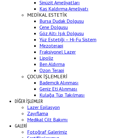
Sinüzit Ameliyatları
Kaş Kaldırma Ameliyatı
MEDİKAL ESTETİK
Bursa Dudak Dolgusu
Çene Dolgusu
Göz Altı Işık Dolgusu
Yüz Estetiği – Hi-Fu Sistem
Mezoterapi
Fraksiyonel Lazer
Lipoliz
Ben Aldırma
Ozon Terapi
ÇOCUK İŞLEMLERİ
Bademcik Alınması
Geniz Eti Alınması
Kulağa Tüp Takılması
DİĞER İŞLEMLER
Lazer Epilasyon
Zayıflama
Medikal Cilt Bakımı
GALERİ
Fotoğraf Galerimiz