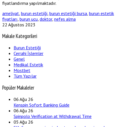
fiyatlandırma yapılmaktadır.
ameliyat
,
burun estetiği
,
burun estetiği bursa
,
burun estetik
fiyatları
,
burun ucu
,
doktor
,
nefes alma
22 Ağustos 2023
Makale Kategorileri
Burun Estetiği
Cerrahi İşlemler
Genel
Medikal Estetik
Mostbet
Tüm Yazılar
Popüler Makaleler
06
Ağu 26
Kenspin Sofort Banking Guide
06
Ağu 26
Spinpolo Verification at Withdrawal Time
05
Ağu 26