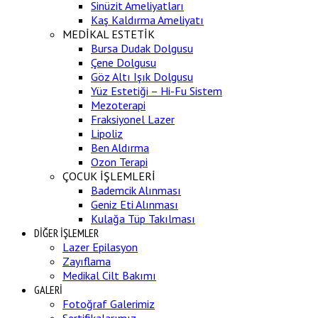
Sinüzit Ameliyatları
Kaş Kaldırma Ameliyatı
MEDİKAL ESTETİK
Bursa Dudak Dolgusu
Çene Dolgusu
Göz Altı Işık Dolgusu
Yüz Estetiği – Hi-Fu Sistem
Mezoterapi
Fraksiyonel Lazer
Lipoliz
Ben Aldırma
Ozon Terapi
ÇOCUK İŞLEMLERİ
Bademcik Alınması
Geniz Eti Alınması
Kulağa Tüp Takılması
DİĞER İŞLEMLER
Lazer Epilasyon
Zayıflama
Medikal Cilt Bakımı
GALERİ
Fotoğraf Galerimiz