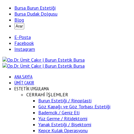
Bursa Burun Estetiği
Bursa Dudak Dolgusu
Blog
E-Posta
Facebook
Instagram
ANA SAYFA
ÜMİT ÇAKIR
ESTETİK UYGULAMA
CERRAHİ İŞLEMLER
Burun Estetiği / Rinoplasti
Göz Kapağı ve Göz Torbası Estetiği
Bademcik / Geniz Eti
Yüz Germe / Ritidektomi
Yanak Estetiği / Bişektomi
Kepçe Kulak Operasyonu