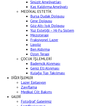
Sinüzit Ameliyatları
Kaş Kaldırma Ameliyatı
MEDİKAL ESTETİK
Bursa Dudak Dolgusu
Çene Dolgusu
Göz Altı Işık Dolgusu
Yüz Estetiği – Hi-Fu Sistem
Mezoterapi
Fraksiyonel Lazer
Lipoliz
Ben Aldırma
Ozon Terapi
ÇOCUK İŞLEMLERİ
Bademcik Alınması
Geniz Eti Alınması
Kulağa Tüp Takılması
DİĞER İŞLEMLER
Lazer Epilasyon
Zayıflama
Medikal Cilt Bakımı
GALERİ
Fotoğraf Galerimiz