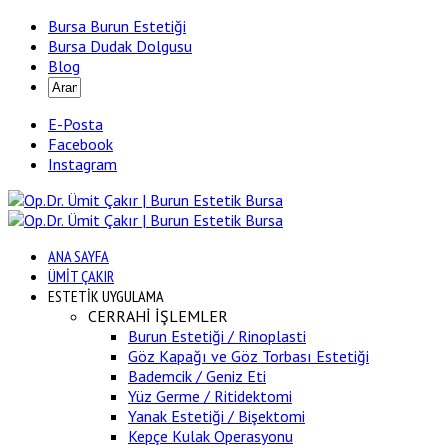
Bursa Burun Estetiği
Bursa Dudak Dolgusu
Blog
E-Posta
Facebook
Instagram
ANA SAYFA
ÜMİT ÇAKIR
ESTETİK UYGULAMA
CERRAHİ İŞLEMLER
Burun Estetiği / Rinoplasti
Göz Kapağı ve Göz Torbası Estetiği
Bademcik / Geniz Eti
Yüz Germe / Ritidektomi
Yanak Estetiği / Bişektomi
Kepçe Kulak Operasyonu