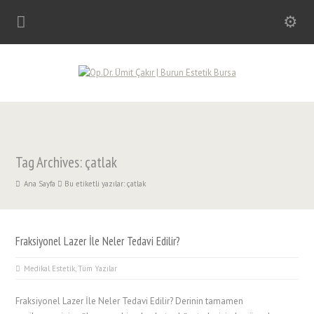
Tag Archives: çatlak
Ana Sayfa
Bu etiketli yazılar: çatlak
Fraksiyonel Lazer İle Neler Tedavi Edilir?
Medikal Estetik
,
Tüm Yazılar
Fraksiyonel Lazer İle Neler Tedavi Edilir? Derinin tamamen