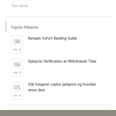
Tüm Yazılar
Popüler Makaleler
Kenspin Sofort Banking Guide
06
Ağu 26
Spinpolo Verification at Withdrawal Time
06
Ağu 26
Slik fungerer casino jackpots og hvordan
05
vinne dem
Ağu 26