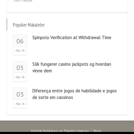
Tüm Yazılar
Popüler Makaleler
Spinpolo Verification at Withdrawal Time
06
Ağu 26
Slik fungerer casino jackpots og hvordan
05
vinne dem
Ağu 26
Diferença entre jogos de habilidade e jogos
03
de sorte em cassinos
Ağu 26
Gizlilik Politikası ve Tüketici Hakları
Blog