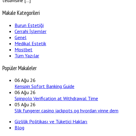
tedavisine […]
Makale Kategorileri
Burun Estetiği
Cerrahi İşlemler
Genel
Medikal Estetik
Mostbet
Tüm Yazılar
Popüler Makaleler
06
Ağu 26
Kenspin Sofort Banking Guide
06
Ağu 26
Spinpolo Verification at Withdrawal Time
05
Ağu 26
Slik fungerer casino jackpots og hvordan vinne dem
Gizlilik Politikası ve Tüketici Hakları
Blog