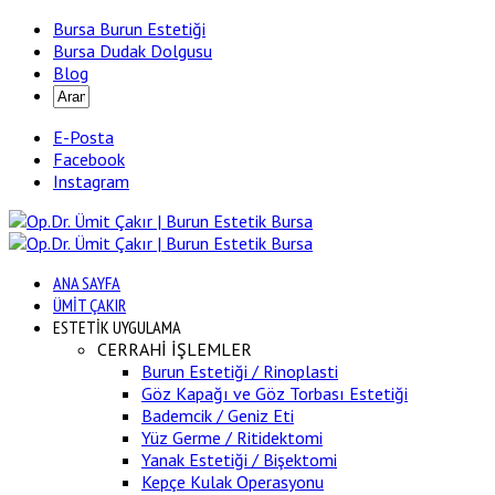
Bursa Burun Estetiği
Bursa Dudak Dolgusu
Blog
E-Posta
Facebook
Instagram
ANA SAYFA
ÜMİT ÇAKIR
ESTETİK UYGULAMA
CERRAHİ İŞLEMLER
Burun Estetiği / Rinoplasti
Göz Kapağı ve Göz Torbası Estetiği
Bademcik / Geniz Eti
Yüz Germe / Ritidektomi
Yanak Estetiği / Bişektomi
Kepçe Kulak Operasyonu