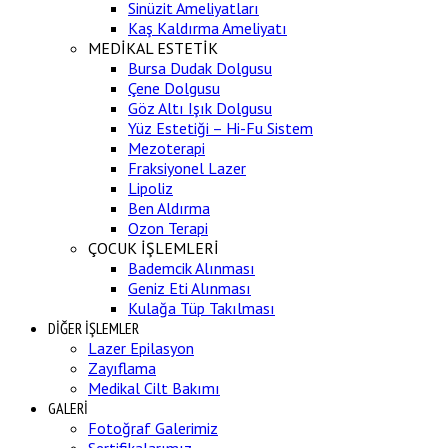
Sinüzit Ameliyatları
Kaş Kaldırma Ameliyatı
MEDİKAL ESTETİK
Bursa Dudak Dolgusu
Çene Dolgusu
Göz Altı Işık Dolgusu
Yüz Estetiği – Hi-Fu Sistem
Mezoterapi
Fraksiyonel Lazer
Lipoliz
Ben Aldırma
Ozon Terapi
ÇOCUK İŞLEMLERİ
Bademcik Alınması
Geniz Eti Alınması
Kulağa Tüp Takılması
DİĞER İŞLEMLER
Lazer Epilasyon
Zayıflama
Medikal Cilt Bakımı
GALERİ
Fotoğraf Galerimiz