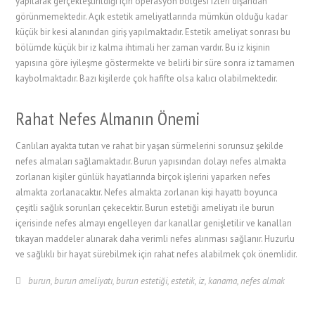
yapılarak gerçekleştirildiği için operasyon bölgesi izleri dışarıdan
görünmemektedir. Açık estetik ameliyatlarında mümkün olduğu kadar
küçük bir kesi alanından giriş yapılmaktadır. Estetik ameliyat sonrası bu
bölümde küçük bir iz kalma ihtimali her zaman vardır. Bu iz kişinin
yapısına göre iyileşme göstermekte ve belirli bir süre sonra iz tamamen
kaybolmaktadır. Bazı kişilerde çok hafifte olsa kalıcı olabilmektedir.
Rahat Nefes Almanın Önemi
Canlıları ayakta tutan ve rahat bir yaşan sürmelerini sorunsuz şekilde
nefes almaları sağlamaktadır. Burun yapısından dolayı nefes almakta
zorlanan kişiler günlük hayatlarında birçok işlerini yaparken nefes
almakta zorlanacaktır. Nefes almakta zorlanan kişi hayattı boyunca
çeşitli sağlık sorunları çekecektir. Burun estetiği ameliyatı ile burun
içerisinde nefes almayı engelleyen dar kanallar genişletilir ve kanalları
tıkayan maddeler alınarak daha verimli nefes alınması sağlanır. Huzurlu
ve sağlıklı bir hayat sürebilmek için rahat nefes alabilmek çok önemlidir.
burun
,
burun ameliyatı
,
burun estetiği
,
estetik
,
iz
,
kanama
,
nefes almak