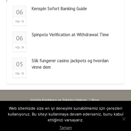
Kenspin Sofort Banking Guide
06
Ağu 26
Spinpolo Verification at Withdrawal Time
06
Ağu 26
Slik fungerer casino jackpots og hvordan
05
vinne dem
Ağu 26
Gizlilik Politikası ve Tüketici Hakları
Blog
Copyright ©
2016 - 2026 / Op.Dr. Ümit Çakır
Web sitemizde size en iyi deneyimi sunabilmemiz için çerezleri
Şans oyunlarında uzun vadeli başarı elde etmek, sadece şans faktörüne
kullanıyoruz. Bu siteyi kullanmaya devam ederseniz, bunu kabul
değil sitelerin sunduğu ek fırsatları doğru şekilde yönetmeye de doğrudan
ettiğinizi varsayarız.
bağlıdır. Kampanyalar sayfasındaki en rekabetçi teklifleri inceleyen
Tamam
deneyimli oyuncular, sundukları ekstra sermayelerle öne çıkan
bonus