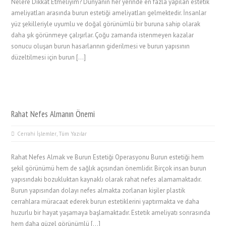
Nelere Dikkat Etmeliyim? Dünyanın her yerinde en fazla yapılan estetik
ameliyatları arasında burun estetiği ameliyatları gelmektedir. İnsanlar
yüz şekilleriyle uyumlu ve doğal görünümlü bir buruna sahip olarak
daha şık görünmeye çalışırlar. Çoğu zamanda istenmeyen kazalar
sonucu oluşan burun hasarlarının giderilmesi ve burun yapısının
düzeltilmesi için burun […]
Rahat Nefes Almanın Önemi
Cerrahi İşlemler
,
Tüm Yazılar
Rahat Nefes Almak ve Burun Estetiği Operasyonu Burun estetiği hem
şekil görünümü hem de sağlık açısından önemlidir. Birçok insan burun
yapısındaki bozukluktan kaynaklı olarak rahat nefes alamamaktadır.
Burun yapısından dolayı nefes almakta zorlanan kişiler plastik
cerrahlara müracaat ederek burun estetiklerini yaptırmakta ve daha
huzurlu bir hayat yaşamaya başlamaktadır. Estetik ameliyatı sonrasında
hem daha güzel görünümlü […]