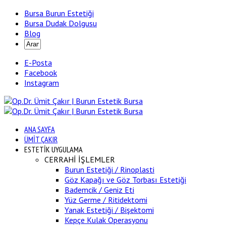
Bursa Burun Estetiği
Bursa Dudak Dolgusu
Blog
E-Posta
Facebook
Instagram
ANA SAYFA
ÜMİT ÇAKIR
ESTETİK UYGULAMA
CERRAHİ İŞLEMLER
Burun Estetiği / Rinoplasti
Göz Kapağı ve Göz Torbası Estetiği
Bademcik / Geniz Eti
Yüz Germe / Ritidektomi
Yanak Estetiği / Bişektomi
Kepçe Kulak Operasyonu