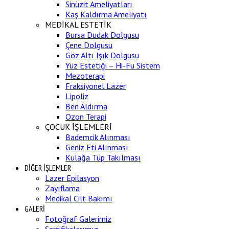
Sinüzit Ameliyatları
Kaş Kaldırma Ameliyatı
MEDİKAL ESTETİK
Bursa Dudak Dolgusu
Çene Dolgusu
Göz Altı Işık Dolgusu
Yüz Estetiği – Hi-Fu Sistem
Mezoterapi
Fraksiyonel Lazer
Lipoliz
Ben Aldırma
Ozon Terapi
ÇOCUK İŞLEMLERİ
Bademcik Alınması
Geniz Eti Alınması
Kulağa Tüp Takılması
DİĞER İŞLEMLER
Lazer Epilasyon
Zayıflama
Medikal Cilt Bakımı
GALERİ
Fotoğraf Galerimiz